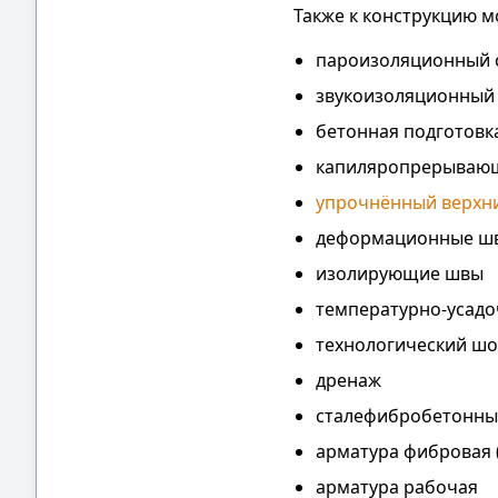
Также к конструкцию м
пароизоляционный 
звукоизоляционный
бетонная подготовк
капиляропрерывающ
упрочнённый верхн
деформационные ш
изолирующие швы
температурно-усад
технологический шо
дренаж
сталефибробетонны
арматура фибровая 
арматура рабочая