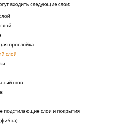
огут входить следующие слои:
слой
 слой
а
ая прослойка
ий слой
вы
очный шов
в
е подстилающие слои и покрытия
(фибра)