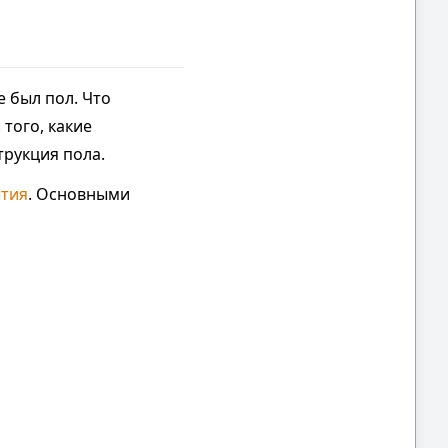
е был пол. Что
 того, какие
трукция пола.
тия
. Основными