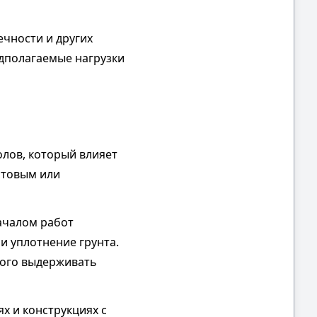
ечности и других
едполагаемые нагрузки
олов, который влияет
нтовым или
ачалом работ
и уплотнение грунта.
ного выдерживать
х и конструкциях с