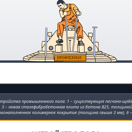
стройства промышленного пола: 1 – существующее песчано-щебён
 3 – новая сталефибробетонная плита из бетона В25, толщиной
соконаполненное полимерное покрытие (толщина свыше 3 мм), 6 