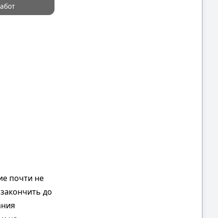
абот
С
ие почти не
 закончить до
ания