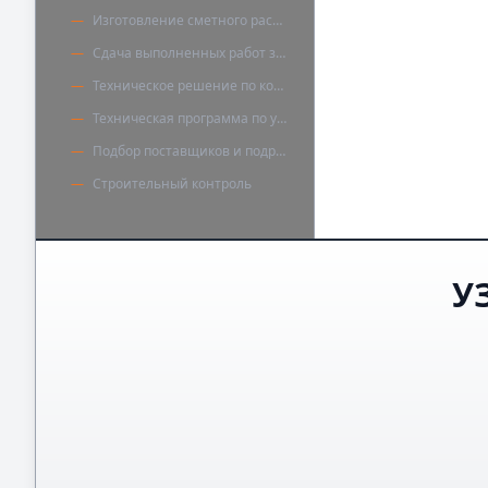
Изготовление сметного расчёта
Сдача выполненных работ заказчикам
Техническое решение по конструкции пола
Техническая программа по устройству полов
Подбор поставщиков и подрядчиков
Строительный контроль
У