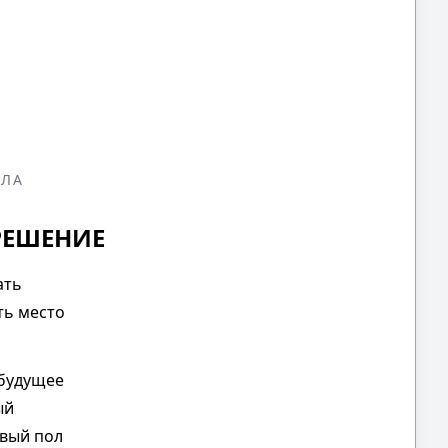
Е
ОЛА
РЕШЕНИЕ
ать
ть место
 будущее
ый
овый пол