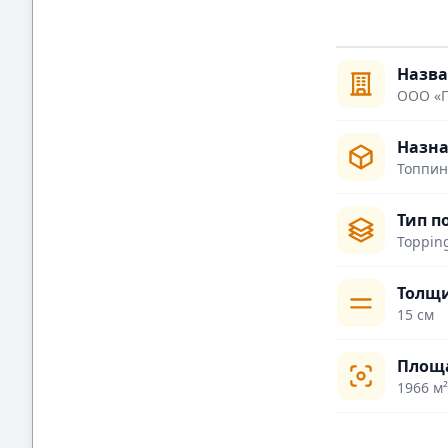
Назв
ООО «П
Назна
Топпин
Тип п
Toppin
Толщи
15 см
Площ
1966 м²