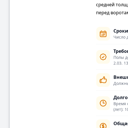
средней толщ
перед ворота
Сроки
Число 
Требо
Полы д
2.03. 1
Внешн
Должны
Долго
Время 
(лет): 1
Общая