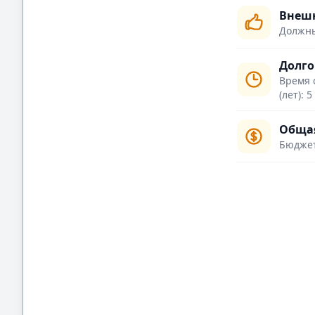
Внешн
Должны
Долго
Время 
(лет): 5
Общая
Бюджет