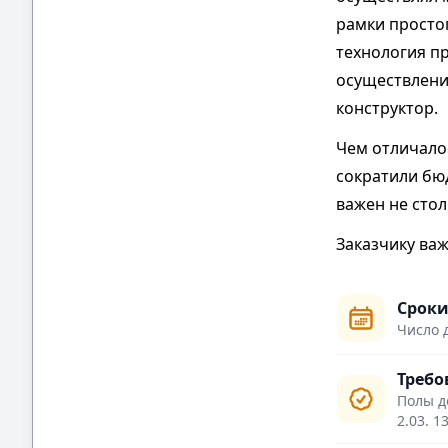
рамки просто
технология пр
осуществлени
конструктор.
Чем отличало
сократили бю
важен не сто
Заказчику ва
Сроки
Число 
Требо
Полы д
2.03. 1