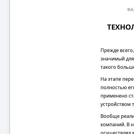
ФА
ТЕХНО
Прежде всего,
значимый для
такого больш
На этапе пер
полностью ег
применено ст
устройством 
Вообще реали
компаний. В 
осуществлял 