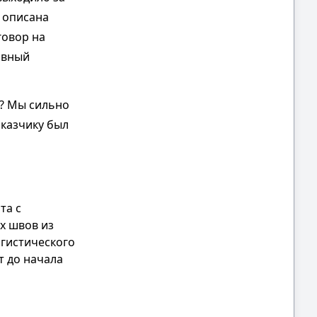
 описана
говор на
авный
а? Мы сильно
аказчику был