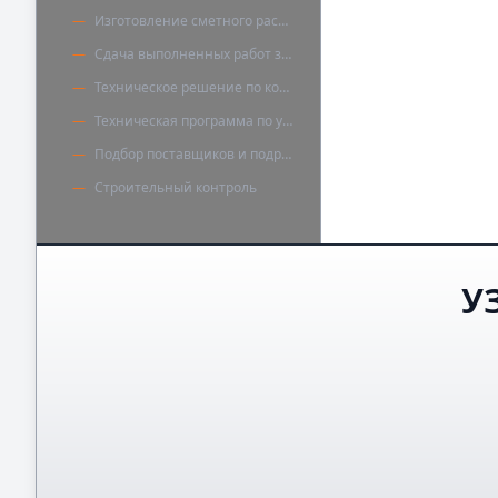
Изготовление сметного расчёта
Сдача выполненных работ заказчикам
Техническое решение по конструкции пола
Техническая программа по устройству полов
Подбор поставщиков и подрядчиков
Строительный контроль
У