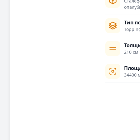
Сталеф
опалуб
Тип п
Toppin
Толщи
210 см
Площ
34400 