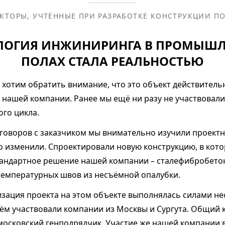
КТОРЫ, УЧТЁННЫЕ ПРИ РАЗРАБОТКЕ КОНСТРУКЦИИ П
ЛОГИЯ ИНЖИНИРИНГА В ПРОМЫШ
ПОЛАХ СТАЛА РЕАЛЬНОСТЬЮ
 хотим обратить внимание, что это объект действитель
 нашей компании. Ранее мы ещё ни разу не участвовали
ого цикла.
еговоров с заказчиком мы внимательно изучили проект
о изменили. Спроектировали новую конструкцию, в кот
андартное решение нашей компании – сталефибробетон
температурных швов из несъёмной опалубки.
зация проекта на этом объекте выполнялась силами не
нём участвовали компании из Москвы и Сургута. Общий 
московский генподрядчик. Участие же нашей компании 