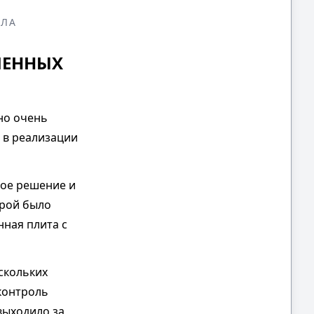
ОЛА
ЛЕННЫХ
но очень
 в реализации
ное решение и
орой было
ная плита с
скольких
контроль
выходило за