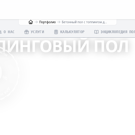
Портфолио
Бетонный пол с топпингом для склада на юго-востоке Москвы
О НАС
УСЛУГИ
КАЛЬКУЛЯТОР
ЭНЦИКЛОПЕДИЯ ПО
ПИНГОВЫЙ ПОЛ
МИЛИ
0
 НА ЮГО-ВОСТОКЕ МОСКВЫ
%
РАСЧЁТ
ПРОФЕССИОНАЛЬНОЕ ИСПОЛНЕНИЕ
ГАРАНТИИ
ЛИЕНТА