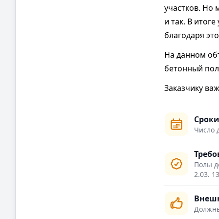
участков. Но 
и так. В итог
благодаря эт
На данном об
бетонный пол
Заказчику ва
Сроки
Число 
Требо
Полы д
2.03. 1
Внешн
Должны