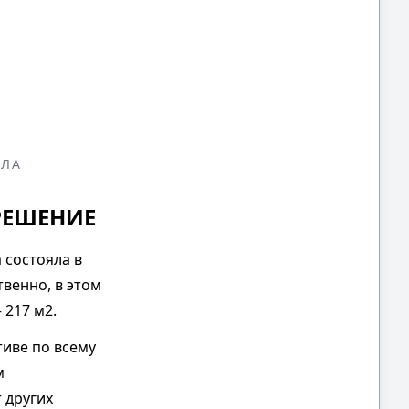
Е
ОЛА
РЕШЕНИЕ
 состояла в
твенно, в этом
 217 м2.
тиве по всему
м
 других