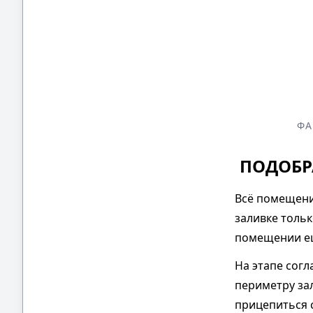
ФА
ПОДОБР
Всё помещение
заливке тольк
помещении ещ
На этапе согл
периметру зал
прицепиться с