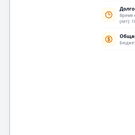
Долго
Время 
(лет): 1
Общая
Бюджет