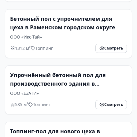
Бетонный пол с упрочнителем для
цеха в Раменском городском округе
ООО «Икс-Тай»
1312 м²
Топпинг
Смотреть
Упрочнённый бетонный пол для
производственного здания в
Егорьевске
ООО «ЕЗАТИ»
585 м²
Топпинг
Смотреть
Топпинг-пол для нового цеха в