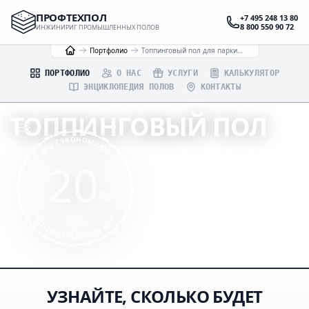
ПРОФТЕХПОЛ
+7 495 248 13 80
8 800 550 90 72
ИНЖИНИРИГ ПРОМЫШЛЕННЫХ ПОЛОВ
Портфолио
Топпинговый пол для паркинга в Таганском районе г.Москвы
ПОРТФОЛИО
О НАС
УСЛУГИ
КАЛЬКУЛЯТОР
ЭНЦИКЛОПЕДИЯ ПОЛОВ
КОНТАКТЫ
ТОППИНГОВЫЙ ПОЛ
МЫ СЭКОНОМИЛИ
НА ПАРКИНГЕ В ТАГАНСКОМ РАЙОНЕ
20
ИНЖЕНЕРНЫЙ РАСЧЁТ
%
ПРОФЕССИОНАЛЬНОЕ ИСПОЛНЕНИЕ
ДЛЯ НАШЕГО КЛИЕНТА
ГАРАНТИИ ПО ДОГОВОРУ
УЗНАЙТЕ, СКОЛЬКО БУДЕТ