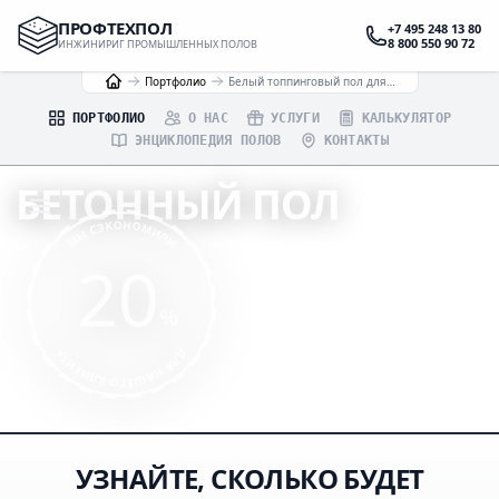
ПРОФТЕХПОЛ
+7 495 248 13 80
8 800 550 90 72
ИНЖИНИРИГ ПРОМЫШЛЕННЫХ ПОЛОВ
Портфолио
Белый топпинговый пол для гаражей в Одинцовском районе
ПОРТФОЛИО
О НАС
УСЛУГИ
КАЛЬКУЛЯТОР
ЭНЦИКЛОПЕДИЯ ПОЛОВ
КОНТАКТЫ
БЕТОННЫЙ ПОЛ
МЫ СЭКОНОМИЛИ
С БЕЛЫМ ТОППИНГОМ ДЛЯ ГАРАЖЕЙ
20
ИНЖЕНЕРНЫЙ РАСЧЁТ
%
ПРОФЕССИОНАЛЬНОЕ ИСПОЛНЕНИЕ
ДЛЯ НАШЕГО КЛИЕНТА
ГАРАНТИИ ПО ДОГОВОРУ
УЗНАЙТЕ, СКОЛЬКО БУДЕТ