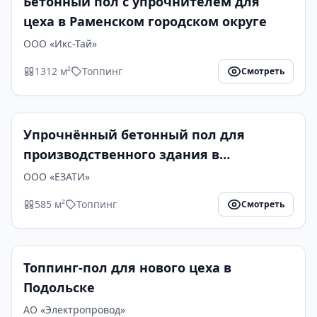
Бетонный пол с упрочнителем для
цеха в Раменском городском округе
ООО «Икс-Тай»
1312 м²
Топпинг
Смотреть
Упрочнённый бетонный пол для
производственного здания в
Егорьевске
ООО «ЕЗАТИ»
585 м²
Топпинг
Смотреть
Топпинг-пол для нового цеха в
Подольске
АО «Электропровод»