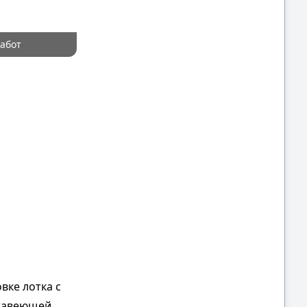
абот
С
вке лотка с
ржавеющей