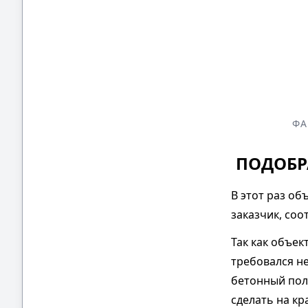
ФА
ПОДОБР
В этот раз об
заказчик, соо
Так как объек
требовался н
бетонный пол
сделать на к