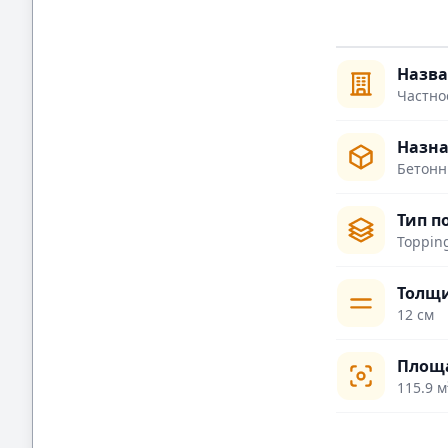
Назв
Частно
Назна
Бетонн
Тип п
Toppin
Толщи
12 см
Площ
115.9 м