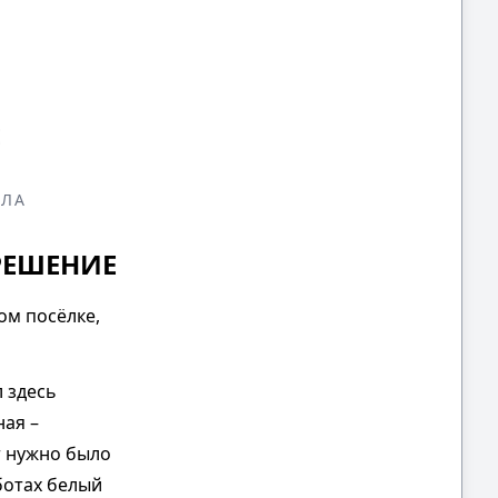
Е
ОЛА
РЕШЕНИЕ
ом посёлке,
л здесь
ая –
т нужно было
ботах белый