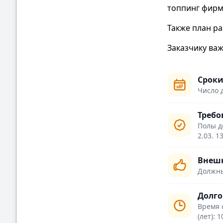
топпинг фирм
Также план ра
Заказчику ва
Сроки
Число 
Требо
Полы д
2.03. 1
Внешн
Должны
Долго
Время 
(лет): 1