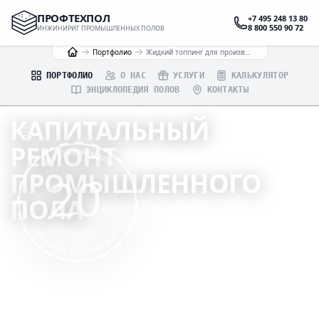
ПРОФТЕХПОЛ
+7 495 248 13 80
8 800 550 90 72
ИНЖИНИРИГ ПРОМЫШЛЕННЫХ ПОЛОВ
Портфолио
Жидкий топпинг для производственного помещения ООО «Турбохолод», г.Москва
ПОРТФОЛИО
О НАС
УСЛУГИ
КАЛЬКУЛЯТОР
ЭНЦИКЛОПЕДИЯ ПОЛОВ
КОНТАКТЫ
КАПИТАЛЬНЫЙ
РЕМОНТ
МЫ СЭКОНОМИЛИ
ПРОМЫШЛЕННОГО
20
ПОЛА
%
ДЛЯ НАШЕГО КЛИЕНТА
ДЛЯ ПРОИЗВОДСТВЕННОГО ПОМЕЩЕНИЯ В МОСКВЕ
ИНЖЕНЕРНЫЙ РАСЧЁТ
ПРОФЕССИОНАЛЬНОЕ ИСПОЛНЕНИЕ