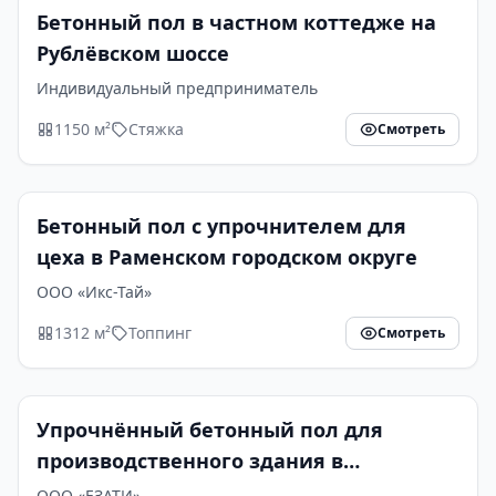
Бетонный пол в частном коттедже на
Рублёвском шоссе
Индивидуальный предприниматель
1150 м²
Стяжка
Смотреть
Бетонный пол с упрочнителем для
цеха в Раменском городском округе
ООО «Икс-Тай»
1312 м²
Топпинг
Смотреть
Упрочнённый бетонный пол для
производственного здания в
Егорьевске
ООО «ЕЗАТИ»