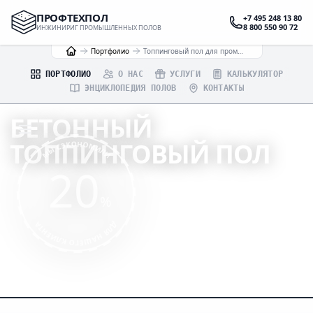
ПРОФТЕХПОЛ
+7 495 248 13 80
8 800 550 90 72
ИНЖИНИРИГ ПРОМЫШЛЕННЫХ ПОЛОВ
Портфолио
Топпинговый пол для промышленного помещения в МО
ПОРТФОЛИО
О НАС
УСЛУГИ
КАЛЬКУЛЯТОР
ЭНЦИКЛОПЕДИЯ ПОЛОВ
КОНТАКТЫ
БЕТОННЫЙ
ТОППИНГОВЫЙ ПОЛ
МЫ СЭКОНОМИЛИ
20
ДЛЯ ПРОМЫШЛЕННОГО ПОМЕЩЕНИЯ В МО
%
ИНЖЕНЕРНЫЙ РАСЧЁТ
ДЛЯ НАШЕГО КЛИЕНТА
ПРОФЕССИОНАЛЬНОЕ ИСПОЛНЕНИЕ
ГАРАНТИИ ПО ДОГОВОРУ