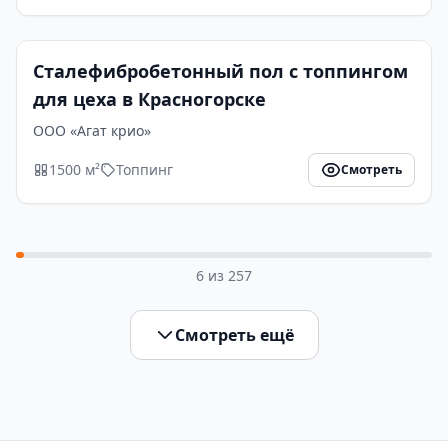
Сталефибробетонный пол с топпингом
для цеха в Красногорске
ООО «Агат крио»
1500 м²
Топпинг
Смотреть
6
из
257
Смотреть ещё