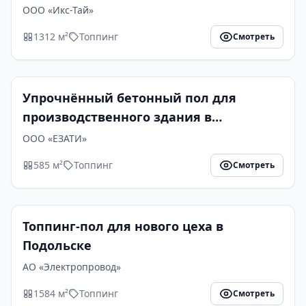
ООО «Икс-Тай»
1312 м²
Топпинг
Смотреть
Упрочнённый бетонный пол для
производственного здания в
Егорьевске
ООО «ЕЗАТИ»
585 м²
Топпинг
Смотреть
Топпинг-пол для нового цеха в
Подольске
АО «Электропровод»
1584 м²
Топпинг
Смотреть