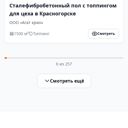
Сталефибробетонный пол с топпингом
для цеха в Красногорске
ООО «Агат крио»
1500 м²
Топпинг
Смотреть
6
из
257
Смотреть ещё