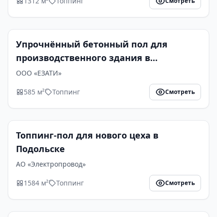
1312 м²
Топпинг
Смотреть
Упрочнённый бетонный пол для
производственного здания в
Егорьевске
ООО «ЕЗАТИ»
585 м²
Топпинг
Смотреть
Топпинг-пол для нового цеха в
Подольске
АО «Электропровод»
1584 м²
Топпинг
Смотреть