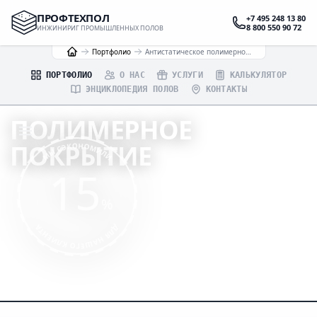
ПРОФТЕХПОЛ
+7 495 248 13 80
8 800 550 90 72
ИНЖИНИРИГ ПРОМЫШЛЕННЫХ ПОЛОВ
Портфолио
Антистатическое полимерное покрытие для склада в Московской области
ПОРТФОЛИО
О НАС
УСЛУГИ
КАЛЬКУЛЯТОР
ЭНЦИКЛОПЕДИЯ ПОЛОВ
КОНТАКТЫ
ПОЛИМЕРНОЕ
ПОКРЫТИЕ
МЫ СЭКОНОМИЛИ
15
В СКЛАДСКОМ ПОМЕЩЕНИИ ПОДМОСКОВЬЯ
%
ИНЖЕНЕРНЫЙ РАСЧЁТ
ДЛЯ НАШЕГО КЛИЕНТА
ПРОФЕССИОНАЛЬНОЕ ИСПОЛНЕНИЕ
ГАРАНТИИ ПО ДОГОВОРУ