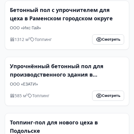
Бетонный пол с упрочнителем для
цеха в Раменском городском округе
ООО «Икс-Тай»
1312 м²
Топпинг
Смотреть
Упрочнённый бетонный пол для
производственного здания в
Егорьевске
ООО «ЕЗАТИ»
585 м²
Топпинг
Смотреть
Топпинг-пол для нового цеха в
Подольске