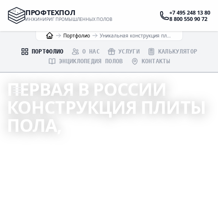
ПРОФТЕХПОЛ
+7 495 248 13 80
8 800 550 90 72
ИНЖИНИРИГ ПРОМЫШЛЕННЫХ ПОЛОВ
Портфолио
Уникальная конструкция плиты пола – фундамент и пол одновременно для склада ООО ГК ПД "Бавария", г. Владикавказ
ПОРТФОЛИО
О НАС
УСЛУГИ
КАЛЬКУЛЯТОР
ЭНЦИКЛОПЕДИЯ ПОЛОВ
КОНТАКТЫ
ПЕРВАЯ В РОССИИ
КОНСТРУКЦИЯ ПЛИТЫ
ПОЛА,
ЯВЛЯЮЩАЯСЯ ФУНДАМЕНТОМ И ПОЛОМ
ОДНОВРЕМЕННО ДЛЯ СКЛАДА В АЛАНИИ
ИНЖЕНЕРНЫЙ РАСЧЁТ
ПРОФЕССИОНАЛЬНОЕ ИСПОЛНЕНИЕ
ГАРАНТИИ ПО ДОГОВОРУ