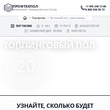
ПРОФТЕХПОЛ
+7 495 248 13 80
8 800 550 90 72
ИНЖИНИРИГ ПРОМЫШЛЕННЫХ ПОЛОВ
Портфолио
Бетонный пол с упрочняющим верхним слоем для производственной базы ООО «Хороший сезон»
ПОРТФОЛИО
О НАС
УСЛУГИ
КАЛЬКУЛЯТОР
ЭНЦИКЛОПЕДИЯ ПОЛОВ
КОНТАКТЫ
ТОППИНГОВЫЙ ПОЛ
МЫ СЭКОНОМИЛИ
ДЛЯ АНГАРОВ В БАЛАБАНОВО
20
ИНЖЕНЕРНЫЙ РАСЧЁТ
%
ПРОФЕССИОНАЛЬНОЕ ИСПОЛНЕНИЕ
ДЛЯ НАШЕГО КЛИЕНТА
ГАРАНТИИ ПО ДОГОВОРУ
УЗНАЙТЕ, СКОЛЬКО БУДЕТ