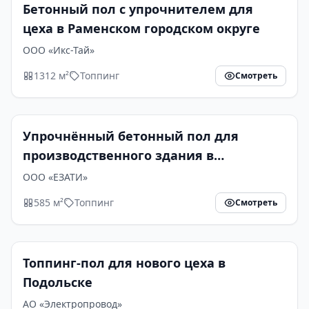
Бетонный пол с упрочнителем для
цеха в Раменском городском округе
ООО «Икс-Тай»
1312 м²
Топпинг
Смотреть
Упрочнённый бетонный пол для
производственного здания в
Егорьевске
ООО «ЕЗАТИ»
585 м²
Топпинг
Смотреть
Топпинг-пол для нового цеха в
Подольске
АО «Электропровод»